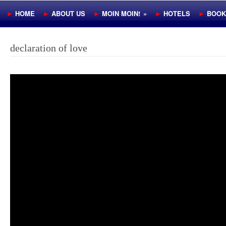
►
HOME
►
ABOUT US
►
MOIN MOIN!
»
►
HOTELS
►
BOOK
declaration of love
Video
Player