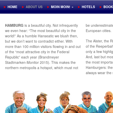
►
HOME
►
ABOUT US
►
MOIN MOIN!
»
►
HOTELS
►
BOOK
HAMBURG
is a beautiful city. Not infrequently
be underestimate
we even hear: “The most beautiful city in the
European cities.
world!” As a humble Hanseatic we blush then,
The Alster, the R
but we don’t want to contradict either. With
of the Reeperbah
more than 100 million visitors flowing in and out
only a few highli
of the “most attractive city in the Federal
And, last but most
Republic” each year (Brandmeyer
the most importa
Stadtmarken-Monitor 2015). This makes the
Hamburgers: the 
northern metropolis a hotspot, which must not
always wear the s