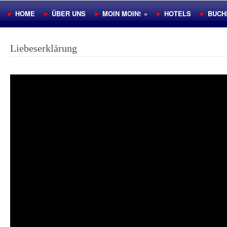
►
HOME
►
ÜBER UNS
►
MOIN MOIN!
»
►
HOTELS
►
BUCH
Liebeserklärung
Video-
Player